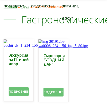
ПОСЕТИТЬ?
ОТДОХНУТЬ?
ПИТАНИЕ,
Главная
Туры
Гастрономические
Гастрономически
ДОСУГ
Экскурсия
Сыроварня
на Птичий
"УЕЗДНЫЙ
двор
ДАР"
ПОДРОБНЕЕ
ПОДРОБНЕЕ