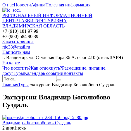
О нас
Новости
Афиша
Полезная информация
РЕГИОНАЛЬНЫЙ ИНФОРМАЦИОННЫЙ
ЦЕНТР РАЗВИТИЯ ТУРИЗМА
ВЛАДИМИРСКАЯ ОБЛАСТЬ
+7 (910) 181 97 99
+7 (900) 584 90 39
Заказать звонок
rtic33@mail.ru
Написать нам
г. Владимир, ул. Студеная Гора 36 А. офис 410 (отель ЗАРЯ)
На карте
Что посетить?
Как отдохнуть?
Размещение, питание,
досуг
Туры
Календарь событий
Контакты
Главная
Туры
Экскурсии Владимир Боголюбово Суздаль
Экскурсии Владимир Боголюбово
Суздаль
Владимир - Боголюбово - Суздаль
2 дня/1ночь