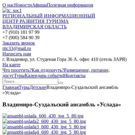
О нас
Новости
Афиша
Полезная информация
РЕГИОНАЛЬНЫЙ ИНФОРМАЦИОННЫЙ
ЦЕНТР РАЗВИТИЯ ТУРИЗМА
ВЛАДИМИРСКАЯ ОБЛАСТЬ
+7 (910) 181 97 99
+7 (900) 584 90 39
Заказать звонок
rtic33@mail.ru
Написать нам
г. Владимир, ул. Студеная Гора 36 А. офис 410 (отель ЗАРЯ)
На карте
Что посетить?
Как отдохнуть?
Размещение, питание,
досуг
Туры
Календарь событий
Контакты
Главная
Туры
Детские
Владимиро-Суздальский ансамбль
«Услада»
Владимиро-Суздальский ансамбль «Услада»