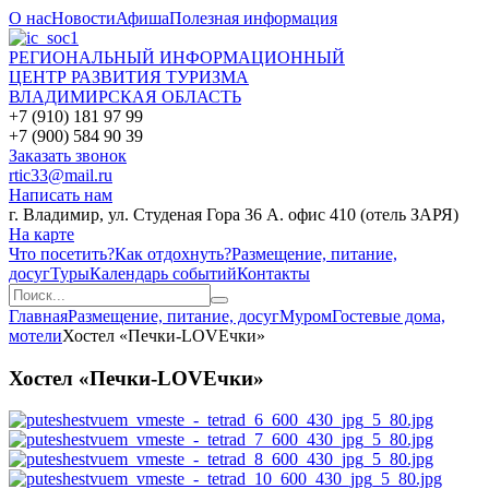
О нас
Новости
Афиша
Полезная информация
РЕГИОНАЛЬНЫЙ ИНФОРМАЦИОННЫЙ
ЦЕНТР РАЗВИТИЯ ТУРИЗМА
ВЛАДИМИРСКАЯ ОБЛАСТЬ
+7 (910) 181 97 99
+7 (900) 584 90 39
Заказать звонок
rtic33@mail.ru
Написать нам
г. Владимир, ул. Студеная Гора 36 А. офис 410 (отель ЗАРЯ)
На карте
Что посетить?
Как отдохнуть?
Размещение, питание,
досуг
Туры
Календарь событий
Контакты
Главная
Размещение, питание, досуг
Муром
Гостевые дома,
мотели
Хостел «Печки-LOVEчки»
Хостел «Печки-LOVEчки»