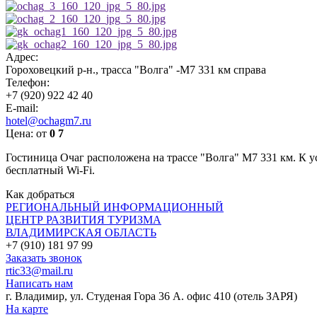
Адрес:
Гороховецкий р-н., трасса "Волга" -М7 331 км справа
Телефон:
+7 (920) 922 42 40
E-mail:
hotel@ochagm7.ru
Цена:
от
0
7
Гостиница Очаг расположена на трассе "Волга" М7 331 км. К ус
бесплатный Wi-Fi.
Как добраться
РЕГИОНАЛЬНЫЙ ИНФОРМАЦИОННЫЙ
ЦЕНТР РАЗВИТИЯ ТУРИЗМА
ВЛАДИМИРСКАЯ ОБЛАСТЬ
+7 (910) 181 97 99
Заказать звонок
rtic33@mail.ru
Написать нам
г. Владимир, ул. Студеная Гора 36 А. офис 410 (отель ЗАРЯ)
На карте