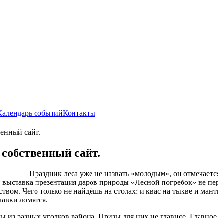
Календарь событий
Контакты
венный сайт.
 собственный сайт.
Праздник леса уже не назвать «молодым», он отмечается
ая выставка презентация даров природы «Лесной погребок» не 
твом. Чего только не найдёшь на столах: и квас на тыкве и ман
лавки ломятся.
 из разных уголков района. Призы для них не главное. Главно