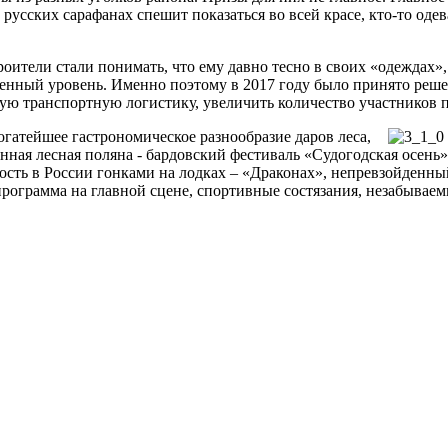
 русских сарафанах спешит показаться во всей красе, кто-то од
роители стали понимать, что ему давно тесно в своих «одеждах»,
твенный уровень. Именно поэтому в 2017 году было принято реше
ную транспортную логистику, увеличить количество участников п
богатейшее гастрономическое разнообразие даров леса,
ая лесная поляна - бардовский фестиваль «Судогодская осень» 
ть в России гонками на лодках – «Драконах», непревзойденный
 программа на главной сцене, спортивные состязания, незабывае