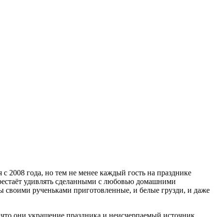
 с 2008 года, но тем не менее каждый гость на празднике
перестаёт удивлять сделанными с любовью домашними
ты своими рученьками приготовленные, и белые грузди, и даже
е что они украшение праздника и неисчерпаемый источник