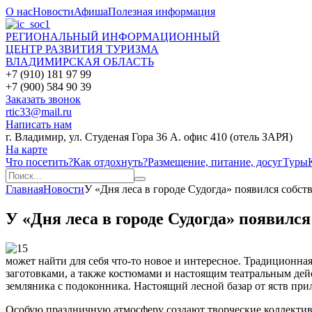
О нас
Новости
Афиша
Полезная информация
РЕГИОНАЛЬНЫЙ ИНФОРМАЦИОННЫЙ
ЦЕНТР РАЗВИТИЯ ТУРИЗМА
ВЛАДИМИРСКАЯ ОБЛАСТЬ
+7 (910) 181 97 99
+7 (900) 584 90 39
Заказать звонок
rtic33@mail.ru
Написать нам
г. Владимир, ул. Студеная Гора 36 А. офис 410 (отель ЗАРЯ)
На карте
Что посетить?
Как отдохнуть?
Размещение, питание, досуг
Туры
Главная
Новости
У «Дня леса в городе Судогда» появился собст
У «Дня леса в городе Судогда» появился
может найти для себя что-то новое и интересное. Традиционн
заготовками, а также костюмами и настоящим театральным дейс
земляника с подоконника. Настоящий лесной базар от яств при
Особую праздничную атмосферу создают творческие коллективы