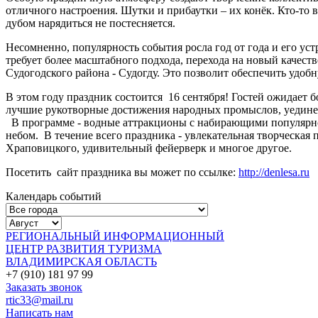
отличного настроения. Шутки и прибаутки – их конёк. Кто-то в
дубом нарядиться не постесняется.
Несомненно, популярность события росла год от года и его уст
требует более масштабного подхода, перехода на новый качес
Судогодского района - Судогду. Это позволит обеспечить удоб
В этом году праздник состоится 16 сентября! Гостей ожидает 
лучшие рукотворные достижения народных промыслов, уединенн
В программе - водные аттракционы с набирающими популярнос
небом. В течение всего праздника - увлекательная творческая
Храповицкого, удивительный фейерверк и многое другое.
Посетить сайт праздника вы может по ссылке:
http://denlesa.ru
Календарь событий
РЕГИОНАЛЬНЫЙ ИНФОРМАЦИОННЫЙ
ЦЕНТР РАЗВИТИЯ ТУРИЗМА
ВЛАДИМИРСКАЯ ОБЛАСТЬ
+7 (910) 181 97 99
Заказать звонок
rtic33@mail.ru
Написать нам