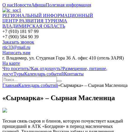
О нас
Новости
Афиша
Полезная информация
РЕГИОНАЛЬНЫЙ ИНФОРМАЦИОННЫЙ
ЦЕНТР РАЗВИТИЯ ТУРИЗМА
ВЛАДИМИРСКАЯ ОБЛАСТЬ
+7 (910) 181 97 99
+7 (900) 584 90 39
Заказать звонок
rtic33@mail.ru
Написать нам
г. Владимир, ул. Студеная Гора 36 А. офис 410 (отель ЗАРЯ)
На карте
Что посетить?
Как отдохнуть?
Размещение, питание,
досуг
Туры
Календарь событий
Контакты
Главная
Календарь событий
«Сырмарка» – Сырная Масленица
«Сырмарка» – Сырная Масленица
Тесная связь сыров и блинов, которую почувствует каждый
пришедший в АТК «Богдарня» в период масленичных
гуляний. Традиционные Русские забавы и развлечения.