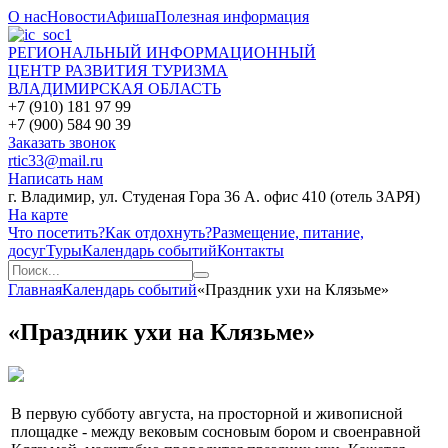
О нас
Новости
Афиша
Полезная информация
РЕГИОНАЛЬНЫЙ ИНФОРМАЦИОННЫЙ
ЦЕНТР РАЗВИТИЯ ТУРИЗМА
ВЛАДИМИРСКАЯ ОБЛАСТЬ
+7 (910) 181 97 99
+7 (900) 584 90 39
Заказать звонок
rtic33@mail.ru
Написать нам
г. Владимир, ул. Студеная Гора 36 А. офис 410 (отель ЗАРЯ)
На карте
Что посетить?
Как отдохнуть?
Размещение, питание,
досуг
Туры
Календарь событий
Контакты
Главная
Календарь событий
«Праздник ухи на Клязьме»
«Праздник ухи на Клязьме»
В первую субботу августа, на просторной и живописной
площадке - между вековым сосновым бором и своенравной