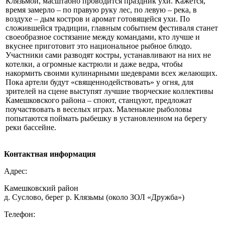
Клязьмой, масштабно проводится праздник ухи. Кажется,
время замерло – по правую руку лес, по левую – река, в
воздухе – дым костров и аромат готовящейся ухи. По
сложившейся традиции, главным событием фестиваля станет
своеобразное состязание между командами, кто лучше и
вкуснее приготовит это национальное рыбное блюдо.
Участники сами разводят костры, устанавливают на них не
котелки, а огромные кастрюли и даже ведра, чтобы
накормить своими кулинарными шедеврами всех желающих.
Пока артели будут «священнодействовать» у огня, для
зрителей на сцене выступят лучшие творческие коллективы
Камешковского района – споют, станцуют, предложат
поучаствовать в веселых играх. Маленькие рыболовы
попытаются поймать рыбешку в установленном на берегу
реки бассейне.
Контактная информация
Адрес:
Камешковский район
д. Суслово, берег р. Клязьмы (около ЗОЛ «Дружба»)
Телефон: