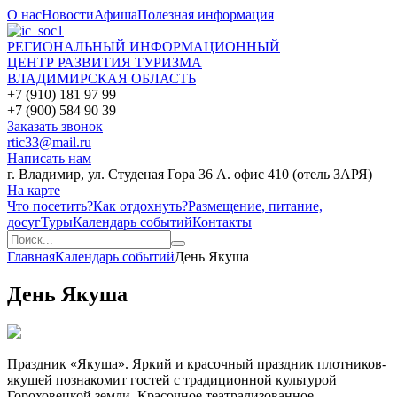
О нас
Новости
Афиша
Полезная информация
РЕГИОНАЛЬНЫЙ ИНФОРМАЦИОННЫЙ
ЦЕНТР РАЗВИТИЯ ТУРИЗМА
ВЛАДИМИРСКАЯ ОБЛАСТЬ
+7 (910) 181 97 99
+7 (900) 584 90 39
Заказать звонок
rtic33@mail.ru
Написать нам
г. Владимир, ул. Студеная Гора 36 А. офис 410 (отель ЗАРЯ)
На карте
Что посетить?
Как отдохнуть?
Размещение, питание,
досуг
Туры
Календарь событий
Контакты
Главная
Календарь событий
День Якуша
День Якуша
Праздник «Якуша». Яркий и красочный праздник плотников-
якушей познакомит гостей с традиционной культурой
Гороховецкой земли. Красочное театрализованное