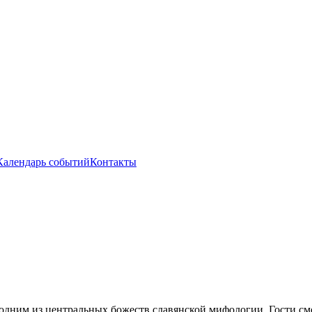
Календарь событий
Контакты
дним из центральных божеств славянской мифологии. Гости смог