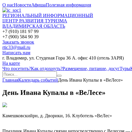
О нас
Новости
Афиша
Полезная информация
РЕГИОНАЛЬНЫЙ ИНФОРМАЦИОННЫЙ
ЦЕНТР РАЗВИТИЯ ТУРИЗМА
ВЛАДИМИРСКАЯ ОБЛАСТЬ
+7 (910) 181 97 99
+7 (900) 584 90 39
Заказать звонок
rtic33@mail.ru
Написать нам
г. Владимир, ул. Студеная Гора 36 А. офис 410 (отель ЗАРЯ)
На карте
Что посетить?
Как отдохнуть?
Размещение, питание, досуг
Туры
Главная
Календарь событий
День Ивана Купалы в «ВеЛесе»
День Ивана Купалы в «ВеЛесе»
Камешковскийр­н, д. Дворики, 16. Клуб­отель «ВеЛес»
Праздник Ивана Купалы связан непосредственно с Велесом — о