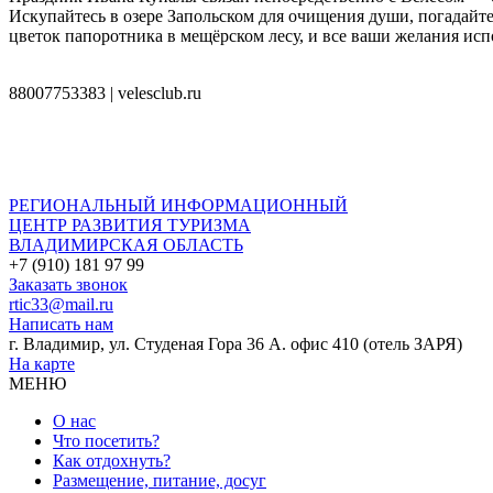
Искупайтесь в озере Запольском для очищения души, погадайте
цветок папоротника в мещёрском лесу, и все ваши желания исп
8­800­775­33­83 | velesclub.ru
РЕГИОНАЛЬНЫЙ ИНФОРМАЦИОННЫЙ
ЦЕНТР РАЗВИТИЯ ТУРИЗМА
ВЛАДИМИРСКАЯ ОБЛАСТЬ
+7 (910) 181 97 99
Заказать звонок
rtic33@mail.ru
Написать нам
г. Владимир, ул. Студеная Гора 36 А. офис 410 (отель ЗАРЯ)
На карте
МЕНЮ
О нас
Что посетить?
Как отдохнуть?
Размещение, питание, досуг