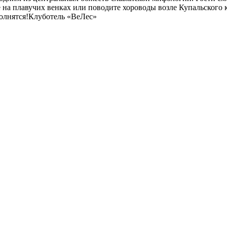
 на плавучих венках или поводите хороводы возле Купальского 
олнятся!Клуб­отель «ВеЛес»