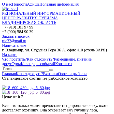
О нас
Новости
Афиша
Полезная информация
РЕГИОНАЛЬНЫЙ ИНФОРМАЦИОННЫЙ
ЦЕНТР РАЗВИТИЯ ТУРИЗМА
ВЛАДИМИРСКАЯ ОБЛАСТЬ
+7 (910) 181 97 99
+7 (900) 584 90 39
Заказать звонок
rtic33@mail.ru
Написать нам
г. Владимир, ул. Студеная Гора 36 А. офис 410 (отель ЗАРЯ)
На карте
Что посетить?
Как отдохнуть?
Размещение, питание,
досуг
Туры
Календарь событий
Контакты
Главная
Как отдохнуть?
Вязники
Охота и рыбалка
Стёпанцевское охотничье-рыболовное хозяйство
Цена:
от
0
7
Все, что только может предоставить природа человеку, охота
доставляет охотнику. Она открывает ему глубину леса,