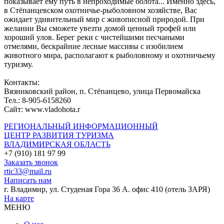
показывает ему путь в непроходимые болота... Именно здесь,
в Стёпанцевском охотничье-рыболовном хозяйстве, Вас
ожидает удивительный мир с живописной природой. При
желании Вы сможете увезти домой ценный трофей или
хороший улов. Берег реки с чистейшими песчаными
отмелями, бескрайние лесные массивы с изобилием
животного мира, располагают к рыболовному и охотничьему
туризму.
Контакты:
Вязниковский район, п. Стёпанцево, улица Первомайска
Тел.: 8-905-6158260
Сайт: www.vladohota.r
РЕГИОНАЛЬНЫЙ ИНФОРМАЦИОННЫЙ
ЦЕНТР РАЗВИТИЯ ТУРИЗМА
ВЛАДИМИРСКАЯ ОБЛАСТЬ
+7 (910) 181 97 99
Заказать звонок
rtic33@mail.ru
Написать нам
г. Владимир, ул. Студеная Гора 36 А. офис 410 (отель ЗАРЯ)
На карте
МЕНЮ