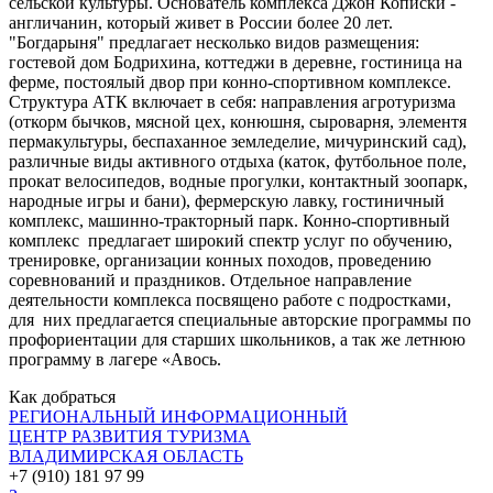
сельской культуры. Основатель комплекса Джон Кописки -
англичанин, который живет в России более 20 лет.
"Богдарыня" предлагает несколько видов размещения:
гостевой дом Бодрихина, коттеджи в деревне, гостиница на
ферме, постоялый двор при конно-спортивном комплексе.
Структура АТК включает в себя: направления агротуризма
(откорм бычков, мясной цех, конюшня, сыроварня, элементя
пермакультуры, беспаханное земледелие, мичуринский сад),
различные виды активного отдыха (каток, футбольное поле,
прокат велосипедов, водные прогулки, контактный зоопарк,
народные игры и бани), фермерскую лавку, гостиничный
комплекс, машинно-тракторный парк. Конно-спортивный
комплекс предлагает широкий спектр услуг по обучению,
тренировке, организации конных походов, проведению
соревнований и праздников. Отдельное направление
деятельности комплекса посвящено работе с подростками,
для них предлагается специальные авторские программы по
профориентации для старших школьников, а так же летнюю
программу в лагере «Авось.
Как добраться
РЕГИОНАЛЬНЫЙ ИНФОРМАЦИОННЫЙ
ЦЕНТР РАЗВИТИЯ ТУРИЗМА
ВЛАДИМИРСКАЯ ОБЛАСТЬ
+7 (910) 181 97 99