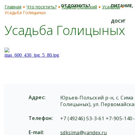
ПОСЕТИТЬ?
ОТДОХНУТЬ?
ПИТАНИЕ,
Главная
Что посетить?
Юрьев-Польский
Усадьбы
Усадьба Голицыных
ДОСУГ
Усадьба Голицыных
Адрес:
Юрьев-Польский р-н, с. Сима
Голицыных), ул. Первомайская
Телефон:
+7 (49246) 53-3-61 +7-905-140
E-mail:
sdksima@yandex.ru