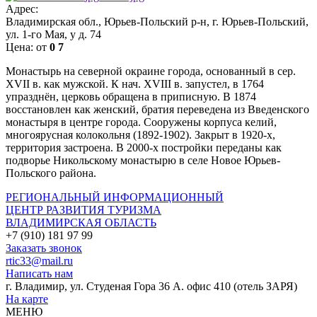
Адрес:
Владимирская обл., Юрьев-Польский р-н, г. Юрьев-Польский,
ул. 1-го Мая, у д. 74
Цена:
от
0
7
Монастырь на северной окраине города, основанный в сер.
XVII в. как мужской. К нач. XVIII в. запустел, в 1764
упразднён, церковь обращена в приписную. В 1874
восстановлен как женский, братия переведена из Введенского
монастыря в центре города. Сооружены корпуса келий,
многоярусная колокольня (1892-1902). Закрыт в 1920-х,
территория застроена. В 2000-х постройки переданы как
подворье Никольскому монастырю в селе Новое Юрьев-
Польского района.
РЕГИОНАЛЬНЫЙ ИНФОРМАЦИОННЫЙ
ЦЕНТР РАЗВИТИЯ ТУРИЗМА
ВЛАДИМИРСКАЯ ОБЛАСТЬ
+7 (910) 181 97 99
Заказать звонок
rtic33@mail.ru
Написать нам
г. Владимир, ул. Студеная Гора 36 А. офис 410 (отель ЗАРЯ)
На карте
МЕНЮ