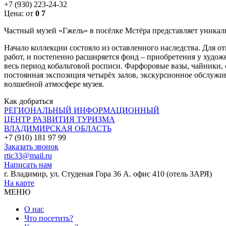
+7 (930) 223-24-32
Цена:
от
0
7
Частный музей «Гжель» в посёлке
Мстёра
представляет ун
икал
Начало коллекции состояло из оставленного наследства. Для 
работ, и постепенно расширяется фонд – приобретения у худож
весь период кобальтовой росписи. Фарфоровые вазы, чайники, 
постоянная экспозиция четырёх залов, экскурсионное обслужив
волшебной атмосфере музея.
Как добраться
РЕГИОНАЛЬНЫЙ ИНФОРМАЦИОННЫЙ
ЦЕНТР РАЗВИТИЯ ТУРИЗМА
ВЛАДИМИРСКАЯ ОБЛАСТЬ
+7 (910) 181 97 99
Заказать звонок
rtic33@mail.ru
Написать нам
г. Владимир, ул. Студеная Гора 36 А. офис 410 (отель ЗАРЯ)
На карте
МЕНЮ
О нас
Что посетить?