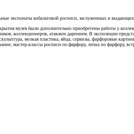
ьные
экспонаты кобальтовой росписи, заслуженных и выдающих
открытия музея были дополнительно приобретены работы у коллек
ников, коллекционеров, атакжен дарением. В экспозиции предста
скульптура, мелкая пластика, яйца, сервизы, фарфоровые карти
ание, мастер-классы росписи по фарфору, лепка по фарфору, вст