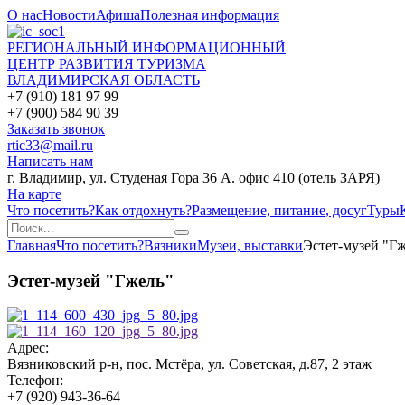
О нас
Новости
Афиша
Полезная информация
РЕГИОНАЛЬНЫЙ ИНФОРМАЦИОННЫЙ
ЦЕНТР РАЗВИТИЯ ТУРИЗМА
ВЛАДИМИРСКАЯ ОБЛАСТЬ
+7 (910) 181 97 99
+7 (900) 584 90 39
Заказать звонок
rtic33@mail.ru
Написать нам
г. Владимир, ул. Студеная Гора 36 А. офис 410 (отель ЗАРЯ)
На карте
Что посетить?
Как отдохнуть?
Размещение, питание, досуг
Туры
Главная
Что посетить?
Вязники
Музеи, выставки
Эстет-музей "Г
Эстет-музей "Гжель"
Адрес:
Вязниковский р-н, пос. Мстёра, ул. Советская, д.87, 2 этаж
Телефон:
+7 (920) 943-36-64