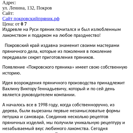
Адрес:
ул. Ленина, 132, Покров
Сайт:
Сайт покровскийпряник.рф
Цена:
от
0
7
Издревле на Руси пряник почитался и был излюбленным
лакомством и подарком на любое празднество!
Покровский край издавна знаменит своими мастерами
пряничного дела, которые из поколения в поколение
передавали секрет приготовления пряников.
Появление «Покровского пряника» имеет свою собственную
историю.
Идея возрождения пряничного производства принадлежит
Вахлину Виктору Геннадьевичу, который и по сей день
является руководителем компании.
А началось все в 1998 году, когда собственноручно, из
дерева, были вырезаны первые незамысловатые формы
петушка и самовара. Соединив несколько рецептов
пряничных изделий, мы получили уникальную рецептуру и
незабываемый вкус любимого лакомства. Сегодня