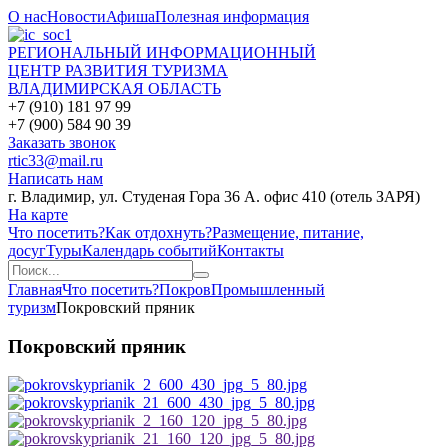
О нас
Новости
Афиша
Полезная информация
РЕГИОНАЛЬНЫЙ ИНФОРМАЦИОННЫЙ
ЦЕНТР РАЗВИТИЯ ТУРИЗМА
ВЛАДИМИРСКАЯ ОБЛАСТЬ
+7 (910) 181 97 99
+7 (900) 584 90 39
Заказать звонок
rtic33@mail.ru
Написать нам
г. Владимир, ул. Студеная Гора 36 А. офис 410 (отель ЗАРЯ)
На карте
Что посетить?
Как отдохнуть?
Размещение, питание,
досуг
Туры
Календарь событий
Контакты
Главная
Что посетить?
Покров
Промышленный
туризм
Покровский пряник
Покровский пряник