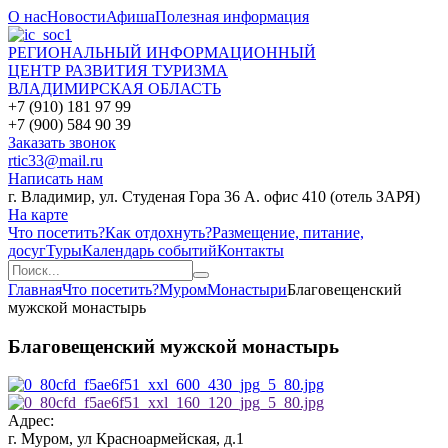
О нас
Новости
Афиша
Полезная информация
РЕГИОНАЛЬНЫЙ ИНФОРМАЦИОННЫЙ
ЦЕНТР РАЗВИТИЯ ТУРИЗМА
ВЛАДИМИРСКАЯ ОБЛАСТЬ
+7 (910) 181 97 99
+7 (900) 584 90 39
Заказать звонок
rtic33@mail.ru
Написать нам
г. Владимир, ул. Студеная Гора 36 А. офис 410 (отель ЗАРЯ)
На карте
Что посетить?
Как отдохнуть?
Размещение, питание,
досуг
Туры
Календарь событий
Контакты
Главная
Что посетить?
Муром
Монастыри
Благовещенский
мужской монастырь
Благовещенский мужской монастырь
Адрес:
г. Муром, ул Красноармейская, д.1