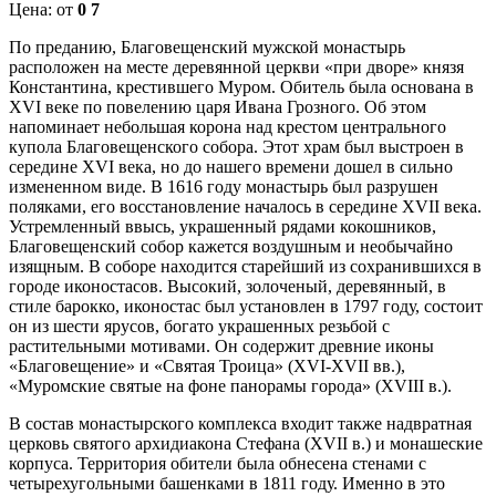
Цена:
от
0
7
По преданию, Благовещенский мужской монастырь
расположен на месте деревянной церкви «при дворе» князя
Константина, крестившего Муром. Обитель была основана в
XVI веке по повелению царя Ивана Грозного. Об этом
напоминает небольшая корона над крестом центрального
купола Благовещенского собора. Этот храм был выстроен в
середине XVI века, но до нашего времени дошел в сильно
измененном виде. В 1616 году монастырь был разрушен
поляками, его восстановление началось в середине XVII века.
Устремленный ввысь, украшенный рядами кокошников,
Благовещенский собор кажется воздушным и необычайно
изящным. В соборе находится старейший из сохранившихся в
городе иконостасов. Высокий, золоченый, деревянный, в
стиле барокко, иконостас был установлен в 1797 году, состоит
он из шести ярусов, богато украшенных резьбой с
растительными мотивами. Он содержит древние иконы
«Благовещение» и «Святая Троица» (XVI-XVII вв.),
«Муромские святые на фоне панорамы города» (XVIII в.).
В состав монастырского комплекса входит также надвратная
церковь святого архидиакона Стефана (XVII в.) и монашеские
корпуса. Территория обители была обнесена стенами с
четырехугольными башенками в 1811 году. Именно в это