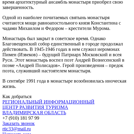
время архитектурный ансамбль монастыря приобрел свою
завершенность.
Одной из наиболее почитаемых святынь монастыря
считаются мощи равноапостольного князя Константина с
чадами Михаилом и Федором – крестители Мурома.
Монастырь был закрыт в советское время. Однако
Благовещенский собор единственный в городе продолжал
действовать. В 1945-1946 годах в нем служил иеромонах
Пимен (Извеков) – будущий Патриарх Московский и всея
Руси. Этот монастырь воспел поэт Андрей Вознесенский в
поэме «Андрей Полисадов». Герой произведения – предок
поэта, служивший настоятелем монастыря.
В сентябре 1991 года в монастыре возобновилась иноческая
жизнь.
Как добраться
РЕГИОНАЛЬНЫЙ ИНФОРМАЦИОННЫЙ
ЦЕНТР РАЗВИТИЯ ТУРИЗМА
ВЛАДИМИРСКАЯ ОБЛАСТЬ
+7 (910) 181 97 99
Заказать звонок
rtic33@mail.ru