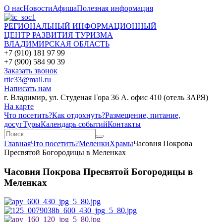
О нас
Новости
Афиша
Полезная информация
РЕГИОНАЛЬНЫЙ ИНФОРМАЦИОННЫЙ
ЦЕНТР РАЗВИТИЯ ТУРИЗМА
ВЛАДИМИРСКАЯ ОБЛАСТЬ
+7 (910) 181 97 99
+7 (900) 584 90 39
Заказать звонок
rtic33@mail.ru
Написать нам
г. Владимир, ул. Студеная Гора 36 А. офис 410 (отель ЗАРЯ)
На карте
Что посетить?
Как отдохнуть?
Размещение, питание,
досуг
Туры
Календарь событий
Контакты
Главная
Что посетить?
Меленки
Храмы
Часовня Покрова
Пресвятой Богородицы в Меленках
Часовня Покрова Пресвятой Богородицы в
Меленках