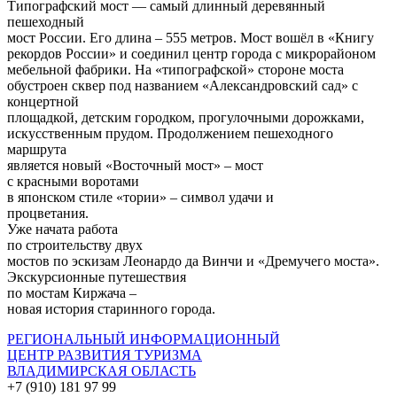
Типографский мост — самый длинный деревянный
пешеходный
мост России. Его длина – 555 метров. Мост вошёл в «Книгу
рекордов России» и соединил центр города с микрорайоном
мебельной фабрики. На «типографской» стороне моста
обустроен сквер под названием «Александровский сад» с
концертной
площадкой, детским городком, прогулочными дорожками,
искусственным прудом. Продолжением пешеходного
маршрута
является новый «Восточный мост» – мост
с красными воротами
в японском стиле «тории» – символ удачи и
процветания.
Уже начата работа
по строительству двух
мостов по эскизам Леонардо да Винчи и «Дремучего моста».
Экскурсионные путешествия
по мостам Киржача –
новая история старинного города.
РЕГИОНАЛЬНЫЙ ИНФОРМАЦИОННЫЙ
ЦЕНТР РАЗВИТИЯ ТУРИЗМА
ВЛАДИМИРСКАЯ ОБЛАСТЬ
+7 (910) 181 97 99