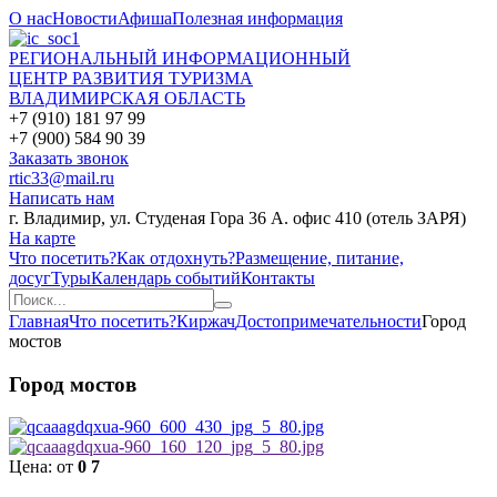
О нас
Новости
Афиша
Полезная информация
РЕГИОНАЛЬНЫЙ ИНФОРМАЦИОННЫЙ
ЦЕНТР РАЗВИТИЯ ТУРИЗМА
ВЛАДИМИРСКАЯ ОБЛАСТЬ
+7 (910) 181 97 99
+7 (900) 584 90 39
Заказать звонок
rtic33@mail.ru
Написать нам
г. Владимир, ул. Студеная Гора 36 А. офис 410 (отель ЗАРЯ)
На карте
Что посетить?
Как отдохнуть?
Размещение, питание,
досуг
Туры
Календарь событий
Контакты
Главная
Что посетить?
Киржач
Достопримечательности
Город
мостов
Город мостов
Цена:
от
0
7